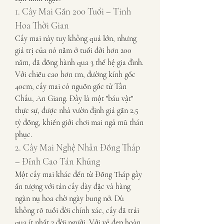
1. Cây Mai Gần 200 Tuổi – Tinh 
Hoa Thời Gian
Cây mai này tuy không quá lớn, nhưng 
giá trị của nó nằm ở tuổi đời hơn 200 
năm, đã đồng hành qua 3 thế hệ gia đình. 
Với chiều cao hơn 1m, đường kính gốc 
40cm, cây mai có nguồn gốc từ Tân 
Châu, An Giang. Đây là một "báu vật" 
thực sự, được nhà vườn định giá gần 2,5 
tỷ đồng, khiến giới chơi mai ngả mũ thán 
phục.
2. Cây Mai Nghệ Nhân Đồng Tháp 
– Đỉnh Cao Tán Khủng
Một cây mai khác đến từ Đồng Tháp gây 
ấn tượng với tán cây dày đặc và hàng 
ngàn nụ hoa chờ ngày bung nở. Dù 
không rõ tuổi đời chính xác, cây đã trải 
qua ít nhất 2 đời người. Với vẻ đẹp hoàn 