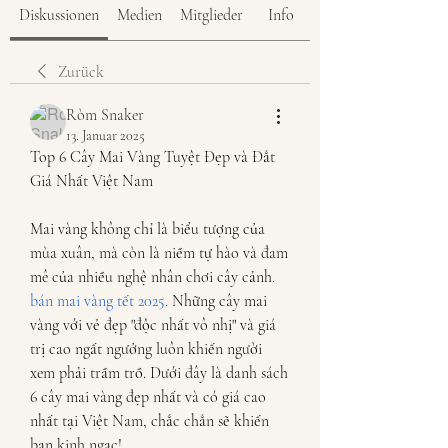
Diskussionen
Medien
Mitglieder
Info
Zurück
Ròm Snaker
13. Januar 2025
Top 6 Cây Mai Vàng Tuyệt Đẹp và Đắt 
Giá Nhất Việt Nam
Mai vàng không chỉ là biểu tượng của 
mùa xuân, mà còn là niềm tự hào và đam 
mê của nhiều nghệ nhân chơi cây cảnh. 
bán mai vàng tết 2025
. Những cây mai 
vàng với vẻ đẹp "độc nhất vô nhị" và giá 
trị cao ngất ngưởng luôn khiến người 
xem phải trầm trồ. Dưới đây là danh sách 
6 cây mai vàng đẹp nhất và có giá cao 
nhất tại Việt Nam, chắc chắn sẽ khiến 
bạn kinh ngạc!