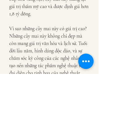
giá trị thẩm mỹ cao và được định giá hơn 
1,8 tỷ đồng.
Vì sao những cây mai này có giá trị cao?
Những cây mai này không chỉ đẹp mà 
còn mang giá trị văn hóa và lịch sử. Tuổi 
đời lâu năm, hình dáng độc đáo, và sự 
chăm sóc kỳ công của các nghệ nhân đã 
tạo nên những tác phẩm nghệ thuật sống, 
đại diện cho tinh hoa của nghệ thuật 
chơi cây cảnh tại Việt Nam.
Kết luận:Chơi mai vàng không chỉ là thú 
vui, mà còn là cách để lưu giữ nét đẹp 
truyền thống trong mỗi dịp Tết. Những 
cây mai vàng “khủng” này không chỉ thể 
hiện đẳng cấp của người sở hữu mà còn 
là biểu tượng cho sự phú quý, thịnh 
vượng trong năm mới. Bạn đã tìm được 