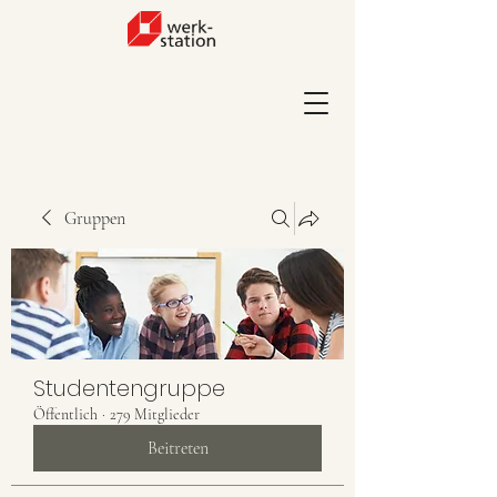
Gruppen
Studentengruppe
Öffentlich
·
279 Mitglieder
Beitreten