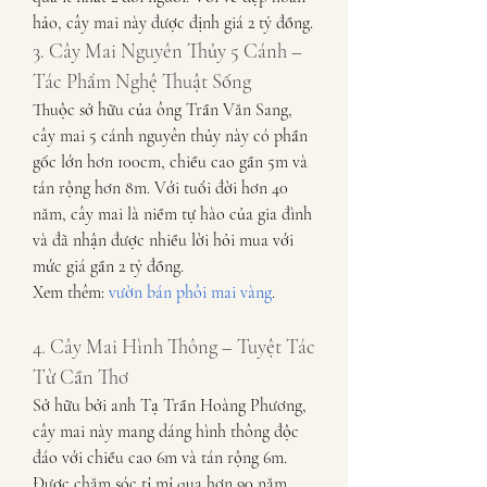
hảo, cây mai này được định giá 2 tỷ đồng.
3. Cây Mai Nguyên Thủy 5 Cánh – 
Tác Phẩm Nghệ Thuật Sống
Thuộc sở hữu của ông Trần Văn Sang, 
cây mai 5 cánh nguyên thủy này có phần 
gốc lớn hơn 100cm, chiều cao gần 5m và 
tán rộng hơn 8m. Với tuổi đời hơn 40 
năm, cây mai là niềm tự hào của gia đình 
và đã nhận được nhiều lời hỏi mua với 
mức giá gần 2 tỷ đồng.
Xem thêm: 
vườn bán phôi mai vàng
.
4. Cây Mai Hình Thông – Tuyệt Tác 
Từ Cần Thơ
Sở hữu bởi anh Tạ Trần Hoàng Phương, 
cây mai này mang dáng hình thông độc 
đáo với chiều cao 6m và tán rộng 6m. 
Được chăm sóc tỉ mỉ qua hơn 90 năm, 