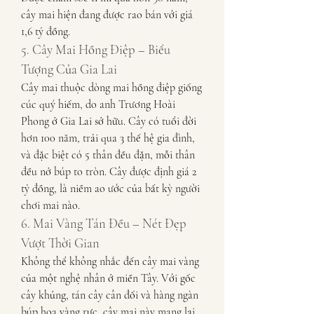
cây mai hiện đang được rao bán với giá 
1,6 tỷ đồng.
5. Cây Mai Hồng Điệp – Biểu 
Tượng Của Gia Lai
Cây mai thuộc dòng mai hồng điệp giống 
cúc quý hiếm, do anh Trương Hoài 
Phong ở Gia Lai sở hữu. Cây có tuổi đời 
hơn 100 năm, trải qua 3 thế hệ gia đình, 
và đặc biệt có 5 thân đều đặn, mỗi thân 
đều nở búp to tròn. Cây được định giá 2 
tỷ đồng, là niềm ao ước của bất kỳ người 
chơi mai nào.
6. Mai Vàng Tán Đều – Nét Đẹp 
Vượt Thời Gian
Không thể không nhắc đến cây mai vàng 
của một nghệ nhân ở miền Tây. Với gốc 
cây khủng, tán cây cân đối và hàng ngàn 
búp hoa vàng rực, cây mai này mang lại 