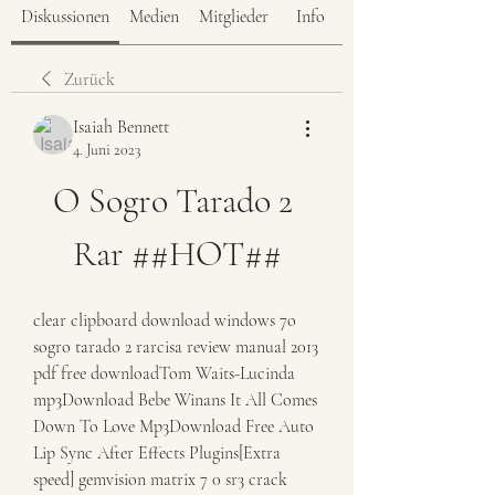
Diskussionen
Medien
Mitglieder
Info
Zurück
Isaiah Bennett
4. Juni 2023
O Sogro Tarado 2 
Rar ##HOT##
clear clipboard download windows 7o 
sogro tarado 2 rarcisa review manual 2013 
pdf free downloadTom Waits-Lucinda 
mp3Download Bebe Winans It All Comes 
Down To Love Mp3Download Free Auto 
Lip Sync After Effects Plugins[Extra 
speed] gemvision matrix 7 0 sr3 crack 