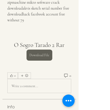
zipmaschine mikro software crack 
downloadakvis sketch serial number free 
downloadhack facebook account free 
without 79
O Sogro Tarado 2 Rar
Download File
0
0
Write a comment...
Info