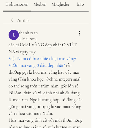
Diskussionen
Medien
Mitglieder
Info
Zurück
thanh tran
4. Mai 2024
các cái MAI VÀNG đẹp nhất Ở VIỆT 
NAM ngày nay
Việt Nam có bao nhiêu loại mai vàng? 
Vườn mai vàng ở đâu đẹp nhất?
 tên 
thường gọi là hoa mai vàng hay cây mai 
vàng (Tên khoa học: Ochna integerrima) 
có thể sống trên 1 trăm năm, gốc lớn rễ 
lồi lõm, thân xù xì, cành nhánh đa dạng, 
lá mọc xen. Ngoài trùng hợp, số đông các 
giống mai vàng tự rụng lá vào mùa Đông 
và ra hoa vào mùa Xuân.
Hoa mai vàng tình cờ với mùi thơm nồng 
nàn vào buổi sáng, và mùi hương sẽ mất 