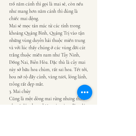
trổ năm cánh thì gọi là mai sẻ, còn nếu 
như mang hơn năm cánh thì đúng là 
chiếc mai động.
Mai sẻ mọc tản mác từ các tỉnh trong 
khoảng Quảng Bình, Quảng Trị vào tận 
những vùng duyên hải thuộc miền trung 
và với lúc thấy chúng ở các vùng đồi cát 
trắng thuộc miền nam như Tây Ninh, 
Đồng Nai, Biên Hòa. Đặc thù là cây mai 
này sở hữu hoa chùm, rất sai hoa. Tết tới, 
hoa nở rộ đầy cành, vàng tươi, lóng lánh, 
trông rất đẹp mắt.
3. Mai chủy
Cũng là một dòng mai rừng nhưng thân 
cây rất lớn, hoa nhiều màu vàng đậm, lá 
rộng, xanh bóng và có hình răng cưa. Cái 
mai này với hoa mọc thành chùm rất đẹp 
nên gọi là mai chủy (chủy với nghĩa là 
chùm, quần thể, quây quần lại, đặc 