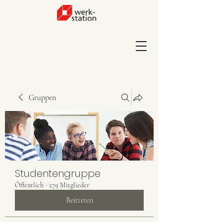
Gruppen
Studentengruppe
Öffentlich
·
279 Mitglieder
Beitreten