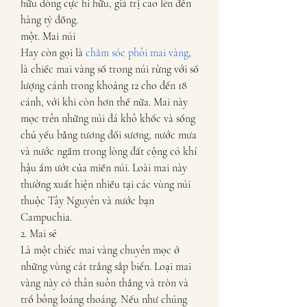
hữu dòng cực hi hữu, giá trị cao lên đến 
hàng tỷ đồng.
một. Mai núi
Hay còn gọi là 
chăm sóc phôi mai vàng
, 
là chiếc mai vàng số trong núi rừng với số 
lượng cánh trong khoảng 12 cho đến 18 
cánh, với khi còn hơn thế nữa. Mai này 
mọc trên những núi đá khô khốc và sống 
chủ yếu bằng tương đối sương, nước mưa 
và nước ngầm trong lòng đất cộng có khí 
hậu ẩm ướt của miền núi. Loài mai này 
thường xuất hiện nhiều tại các vùng núi 
thuộc Tây Nguyên và nước bạn 
Campuchia.
2. Mai sẻ
Là một chiếc mai vàng chuyên mọc ở 
những vùng cát trắng sắp biển. Loại mai 
vàng này có thân suôn thẳng và tròn và 
trổ bông loáng thoáng. Nếu như chúng 