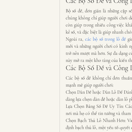
Các Bộ Số Đề và Công
Bộ số đề, đơn giản là những cặp số
chúng không chỉ giúp người chơi dễ
còn giúp trong nhiều công việc khá
kê số, và đặc biệt là giúp nhanh chó
Ngoài ra, 
các bộ số trong lô đề
 gi
mới và những người chơi có kinh ng
trở nên mượt mà hơn. Sự đa dạng củ
này mở ra một kho tàng của kiến th
Các Bộ Số Đề và Công 
Các bộ số đề không chỉ đơn thuần
mạnh mẽ giúp người chơi:
Chọn Dàn Đề hoặc Dàn Lô Để Đánh: N
dàng lựa chọn dàn đề hoặc dàn lô p
Lựa Chọn Bảng Số Đề Uy Tín: Các b
nơi mà họ có thể tin tưởng và tham 
Chọn Bạch Thủ Lô Nhanh Hơn: Việc
định bạch thủ lô, một yếu tố quyết 