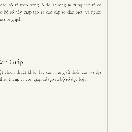
các bộ số theo bóng lô đề, thường sử dụng các số có 
 bộ số này giúp tạo ra các cặp số đặc biệt, và người 
huận-nghịch.
Con Giáp
ột chiến thuật khác, lấy cảm hứng từ thiên can và địa 
theo tháng và con giáp để tạo ra bộ số đặc biệt.