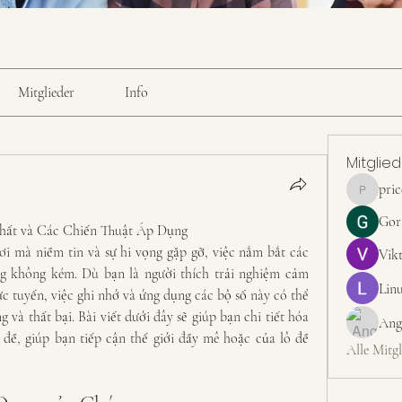
Mitglieder
Info
Mitglie
pri
pricemint
Gor
ất và Các Chiến Thuật Áp Dụng
nơi mà niềm tin và sự hi vọng gặp gỡ, việc nắm bắt các 
Vik
g không kém. Dù bạn là người thích trải nghiệm cảm 
Linu
rực tuyến, việc ghi nhớ và ứng dụng các bộ số này có thể 
 và thất bại. Bài viết dưới đây sẽ giúp bạn chi tiết hóa 
Ang
đề, giúp bạn tiếp cận thế giới đầy mê hoặc của lô đề 
Alle Mitgl