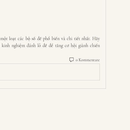
một loạt các bộ số đề phổ biến và chi tiết nhất. Hãy 
 kinh nghiệm đánh lô đề để tăng cơ hội giành chiến 
0 Kommentare