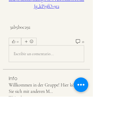
Jg_kPj9fO-9r2
 3ab5b0c292
0
0
Escribir un comentario...
Info
Willkommen in der Gruppe! Hier können
Sie sich mit anderen M
...
Weiterlesen
Mitglieder
priceminthelp
Folgen
priceminthelp