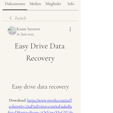
Diskussionen
Medien
Mitglieder
Info
Zurück
Kasim Suvorov
16. Juni 2023
Easy Drive Data 
Recovery
Easy drive data recovery
Download: 
https://www.google.com/url?
q=https%3A%2F%2Fvittuv.com%2F2ukeBa
&sa=D&sntz=1&usg=AOvVaw1XIuGXUdu