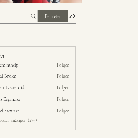
Beitreten
der
ceminthelp
Folgen
help
al Brokn
Folgen
tor Nesteroid
Folgen
s Espinosa
Folgen
el Stewart
Folgen
ieder anzeigen (279)