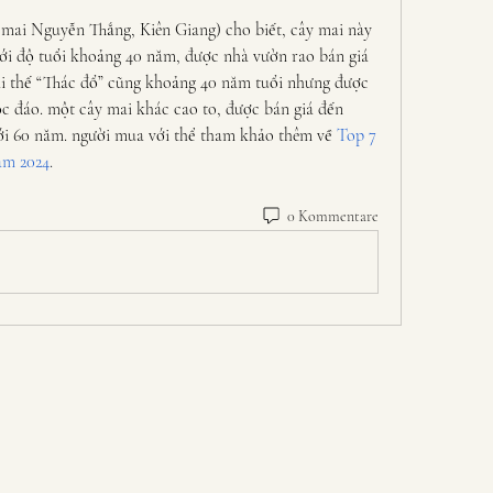
ai Nguyễn Thắng, Kiên Giang) cho biết, cây mai này 
với độ tuổi khoảng 40 năm, được nhà vườn rao bán giá 
ai thế “Thác đổ” cũng khoảng 40 năm tuổi nhưng được 
độc đáo. một cây mai khác cao to, được bán giá đến 
tới 60 năm. người mua với thể tham khảo thêm về 
Top 7 
am 2024
.
0 Kommentare