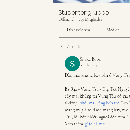
Studentengruppe
Öffentlich
·
279 Mitglieder
Diskussionen
Medien
Zurück
Snake Boon
9. Juli 2024
Dàn mai khủng bày bán ở Vũng Tàu, 
Bà Rịa - Vũng Tàu - Dịp Tết Nguyên 
cây mai khủng tại Vũng Tàu có giá từ
tỉ đồng. 
phôi mai vàng bến tre
. Dịp
mang trị giá to được trưng bày, ra
Tàu, lôi kéo nhiều người đến xem, T
Xem thêm: 
giảo cà mau
.