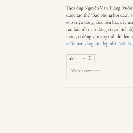
Theo ông Nguyễn Văn Thắng (vườn m
được tạo thế “Bạc phong hồi đầu“, 
600 triệu đồng. Góc bên kia, cây m
rao bán tới 1,2 tỉ đồng vì tạo hình 
một,5 tỉ đồng vì mang tuổi đời lên 
vườn mai vàng lớn đẹp nhất Việt N
0
Write a comment...