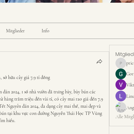
Mitglieder
Info
Mitglie
pri
pricemint
Gor
sở hữu cây giá 7,9 tỉ đồng
Vik
đán 2024, 1 số nhà vườn đã trưng bày, bày bán các 
Linu
 hàng trăm triệu đến vài tỉ, có cây mai rao giá đến 7,9 
 Tết Nguyên đán 2024, đa dạng cây mai thế, mai đẹp và 
Ang
o bán tại khu vực con đường Nguyễn Thái Học TP Vũng 
Alle Mitgl
ìm hiểu.