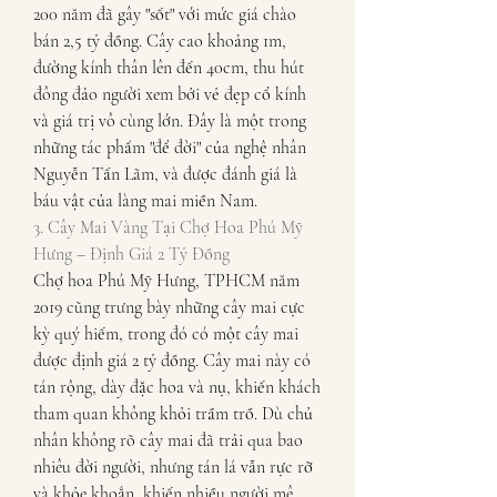
200 năm đã gây "sốt" với mức giá chào 
bán 2,5 tỷ đồng. Cây cao khoảng 1m, 
đường kính thân lên đến 40cm, thu hút 
đông đảo người xem bởi vẻ đẹp cổ kính 
và giá trị vô cùng lớn. Đây là một trong 
những tác phẩm "để đời" của nghệ nhân 
Nguyễn Tấn Lãm, và được đánh giá là 
báu vật của làng mai miền Nam.
3. Cây Mai Vàng Tại Chợ Hoa Phú Mỹ 
Hưng – Định Giá 2 Tỷ Đồng
Chợ hoa Phú Mỹ Hưng, TPHCM năm 
2019 cũng trưng bày những cây mai cực 
kỳ quý hiếm, trong đó có một cây mai 
được định giá 2 tỷ đồng. Cây mai này có 
tán rộng, dày đặc hoa và nụ, khiến khách 
tham quan không khỏi trầm trồ. Dù chủ 
nhân không rõ cây mai đã trải qua bao 
nhiêu đời người, nhưng tán lá vẫn rực rỡ 
và khỏe khoắn, khiến nhiều người mê 