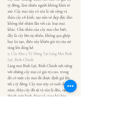
tỷ đồng, làm nhiều người không khỏi tò 
mò. Cây mai này có tán lá rất rộng và 
thân cây cổ kính, tạo nên vẻ đẹp độc đáo 
không thể nhầm lẫn với các loại mai 
khác. Chủ nhân của cây mai cho biết, 
đây là cây lớn tự nhiên, không qua ghép 
hay lai tạo, điều này khiến giá trị của nó 
tăng lên đáng kể.
9. Cây Mai 2 Tỷ Đồng Tại Làng Mai Bình 
Lợi, Bình Chánh
Làng mai Bình Lợi, Bình Chánh nổi tiếng 
với những cây mai có giá trị cao, trong 
đó có một cây mai đã được định giá lên 
tới 2 tỷ đồng. Cây mai này có tuổi đời lâu 
năm, thân cây đồ sộ và tán lá đều, tạo 
thành một hình dáng vô cùng hài hòa. 
Đây là một trong những cây mai được 
săn đón nhiều nhất tại khu vực Bình 