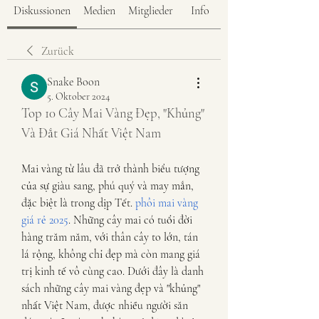
Diskussionen
Medien
Mitglieder
Info
Zurück
Snake Boon
5. Oktober 2024
Top 10 Cây Mai Vàng Đẹp, "Khủng" 
Và Đắt Giá Nhất Việt Nam
Mai vàng từ lâu đã trở thành biểu tượng 
của sự giàu sang, phú quý và may mắn, 
đặc biệt là trong dịp Tết. 
phôi mai vàng 
giá rẻ 2025
. Những cây mai có tuổi đời 
hàng trăm năm, với thân cây to lớn, tán 
lá rộng, không chỉ đẹp mà còn mang giá 
trị kinh tế vô cùng cao. Dưới đây là danh 
sách những cây mai vàng đẹp và "khủng" 
nhất Việt Nam, được nhiều người săn 