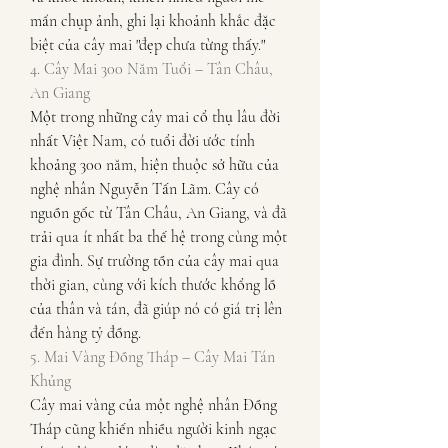
mẩn chụp ảnh, ghi lại khoảnh khắc đặc 
biệt của cây mai "đẹp chưa từng thấy."
4. Cây Mai 300 Năm Tuổi – Tân Châu, 
An Giang
Một trong những cây mai cổ thụ lâu đời 
nhất Việt Nam, có tuổi đời ước tính 
khoảng 300 năm, hiện thuộc sở hữu của 
nghệ nhân Nguyễn Tấn Lãm. Cây có 
nguồn gốc từ Tân Châu, An Giang, và đã 
trải qua ít nhất ba thế hệ trong cùng một 
gia đình. Sự trường tồn của cây mai qua 
thời gian, cùng với kích thước khổng lồ 
của thân và tán, đã giúp nó có giá trị lên 
đến hàng tỷ đồng.
5. Mai Vàng Đồng Tháp – Cây Mai Tán 
Khủng
Cây mai vàng của một nghệ nhân Đồng 
Tháp cũng khiến nhiều người kinh ngạc 