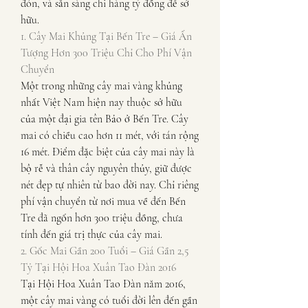
đón, và sẵn sàng chi hàng tỷ đồng để sở 
hữu.
1. Cây Mai Khủng Tại Bến Tre – Giá Ấn 
Tượng Hơn 300 Triệu Chỉ Cho Phí Vận 
Chuyển
Một trong những cây mai vàng khủng 
nhất Việt Nam hiện nay thuộc sở hữu 
của một đại gia tên Bảo ở Bến Tre. Cây 
mai có chiều cao hơn 11 mét, với tán rộng 
16 mét. Điểm đặc biệt của cây mai này là 
bộ rễ và thân cây nguyên thủy, giữ được 
nét đẹp tự nhiên từ bao đời nay. Chỉ riêng 
phí vận chuyển từ nơi mua về đến Bến 
Tre đã ngốn hơn 300 triệu đồng, chưa 
tính đến giá trị thực của cây mai.
2. Gốc Mai Gần 200 Tuổi – Giá Gần 2,5 
Tỷ Tại Hội Hoa Xuân Tao Đàn 2016
Tại Hội Hoa Xuân Tao Đàn năm 2016, 
một cây mai vàng có tuổi đời lên đến gần 