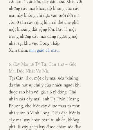
với tán lá cực lớn, dày đặc hoa. Khác với 
những cây mai khác, độ khủng của cây 
mai này không chỉ dựa vào tuổi đời mà 
còn ở tán cây rộng lớn, có thể che phủ 
một khoảng đất rộng lớn. Đây là một 
trong những cây mai đáng ngưỡng mộ 
nhất tại khu vực Đồng Tháp.
Xem thêm: 
mai giảo cà mau
.
6. Cây Mai 1,6 Tỷ Tại Cần Thơ – Gốc 
Mai Độc Nhất Vô Nhị
Tại Cần Thơ, một cây mai siêu "khủng" 
đã thu hút sự chú ý của nhiều người khi 
được rao bán với giá 1,6 tỷ đồng. Chủ 
nhân của cây mai, anh Tạ Trần Hoàng 
Phương, cho biết cây được mua từ một 
nhà vườn ở Vĩnh Long. Điều đặc biệt là 
cây mai này hoàn toàn tự nhiên, không 
phải là cây ghép hay được chăm sóc đặc 