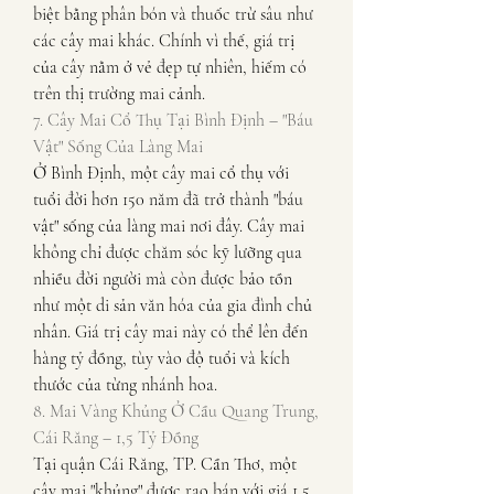
biệt bằng phân bón và thuốc trừ sâu như 
các cây mai khác. Chính vì thế, giá trị 
của cây nằm ở vẻ đẹp tự nhiên, hiếm có 
trên thị trường mai cảnh.
7. Cây Mai Cổ Thụ Tại Bình Định – "Báu 
Vật" Sống Của Làng Mai
Ở Bình Định, một cây mai cổ thụ với 
tuổi đời hơn 150 năm đã trở thành "báu 
vật" sống của làng mai nơi đây. Cây mai 
không chỉ được chăm sóc kỹ lưỡng qua 
nhiều đời người mà còn được bảo tồn 
như một di sản văn hóa của gia đình chủ 
nhân. Giá trị cây mai này có thể lên đến 
hàng tỷ đồng, tùy vào độ tuổi và kích 
thước của từng nhánh hoa.
8. Mai Vàng Khủng Ở Cầu Quang Trung, 
Cái Răng – 1,5 Tỷ Đồng
Tại quận Cái Răng, TP. Cần Thơ, một 
cây mai "khủng" được rao bán với giá 1,5 