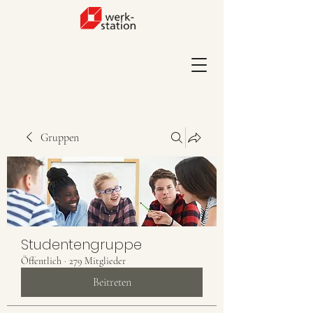
Gruppen
Studentengruppe
Öffentlich
·
279 Mitglieder
Beitreten