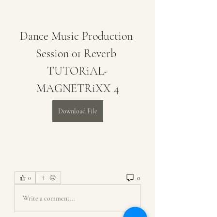
Dance Music Production 
Session 01 Reverb 
TUTORiAL-
MAGNETRiXX 4
Download File
0
0
Write a comment...