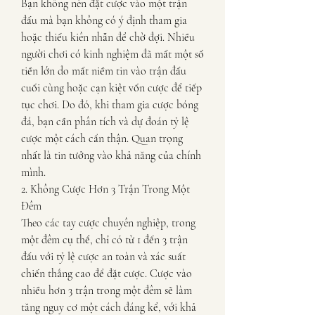
Bạn không nên đặt cược vào một trận 
đấu mà bạn không có ý định tham gia 
hoặc thiếu kiên nhẫn để chờ đợi. Nhiều 
người chơi có kinh nghiệm đã mất một số 
tiền lớn do mất niềm tin vào trận đấu 
cuối cùng hoặc cạn kiệt vốn cược để tiếp 
tục chơi. Do đó, khi tham gia cược bóng 
đá, bạn cần phân tích và dự đoán tỷ lệ 
cược một cách cẩn thận. Quan trọng 
nhất là tin tưởng vào khả năng của chính 
mình.
2. Không Cược Hơn 3 Trận Trong Một 
Đêm
Theo các tay cược chuyên nghiệp, trong 
một đêm cụ thể, chỉ có từ 1 đến 3 trận 
đấu với tỷ lệ cược an toàn và xác suất 
chiến thắng cao để đặt cược. Cược vào 
nhiều hơn 3 trận trong một đêm sẽ làm 
tăng nguy cơ một cách đáng kể, với khả 