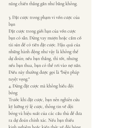
năng chiến thắng gần như bằng không.
3. Đặt cược trong phạm vi vốn cược của 
bạn
Đặt cược trong giới hạn của vốn cược 
bạn có sẵn. Đừng vay mượn hoặc cầm cố 
tài sản để có tiền đặt cược. Hậu quả của 
những hành động như vậy là không thể 
dự đoán; nếu bạn thắng, thì tốt, nhưng 
nếu bạn thua, bạn có thể rơi vào nợ nần. 
Điều này thường được gọi là "biện pháp 
tuyệt vọng."
4. Đừng đặt cược mà không hiểu đội 
bóng
Trước khi đặt cược, bạn nên nghiên cứu 
kỹ lưỡng tỷ lệ cược, thông tin về đội 
bóng và hiệu suất của các cầu thủ để đưa 
ra dự đoán chính xác. Nếu bạn thiếu 
kinh nghiệm hoặc kiến thức về đội bóng, 