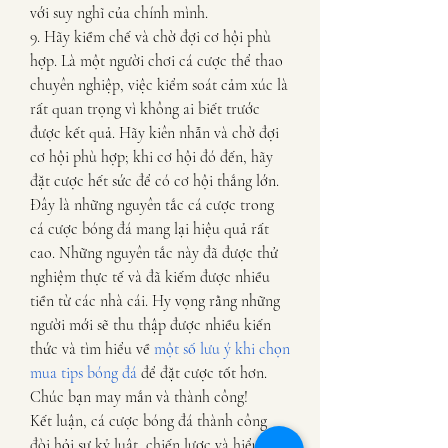
với suy nghĩ của chính mình.
9. Hãy kiềm chế và chờ đợi cơ hội phù 
hợp. Là một người chơi cá cược thể thao 
chuyên nghiệp, việc kiểm soát cảm xúc là 
rất quan trọng vì không ai biết trước 
được kết quả. Hãy kiên nhẫn và chờ đợi 
cơ hội phù hợp; khi cơ hội đó đến, hãy 
đặt cược hết sức để có cơ hội thắng lớn. 
Đây là những nguyên tắc cá cược trong 
cá cược bóng đá mang lại hiệu quả rất 
cao. Những nguyên tắc này đã được thử 
nghiệm thực tế và đã kiếm được nhiều 
tiền từ các nhà cái. Hy vọng rằng những 
người mới sẽ thu thập được nhiều kiến 
thức và tìm hiểu về 
một số lưu ý khi chọn 
mua tips bóng đá
 để đặt cược tốt hơn. 
Chúc bạn may mắn và thành công!
Kết luận, cá cược bóng đá thành công 
đòi hỏi sự kỷ luật, chiến lược và hiểu biết 