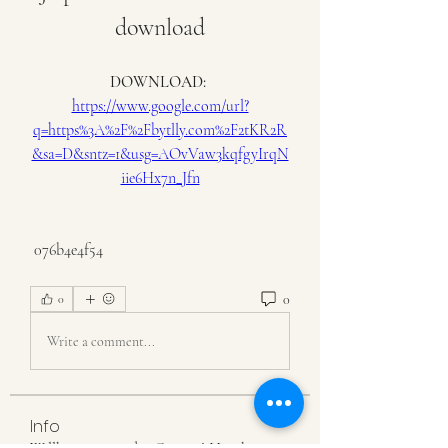
download
DOWNLOAD: 
https://www.google.com/url?
q=https%3A%2F%2Fbytlly.com%2F2tKR2R
&sa=D&sntz=1&usg=AOvVaw3kqfgyIrqN
iie6Hx7n_Jfn
 076b4e4f54
0
0
Write a comment...
Info