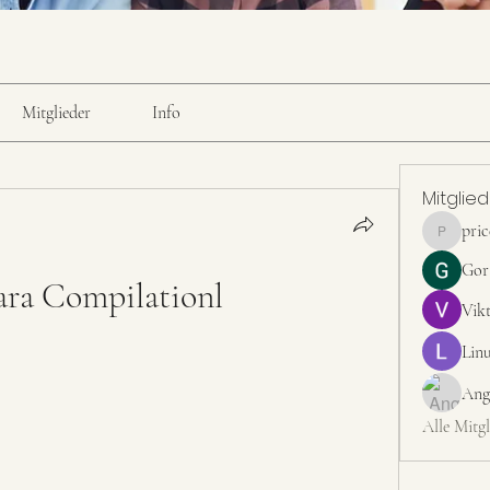
Mitglieder
Info
Mitglie
pri
pricemint
Gor
ara Compilationl
Vik
Linu
Ang
Alle Mitgl