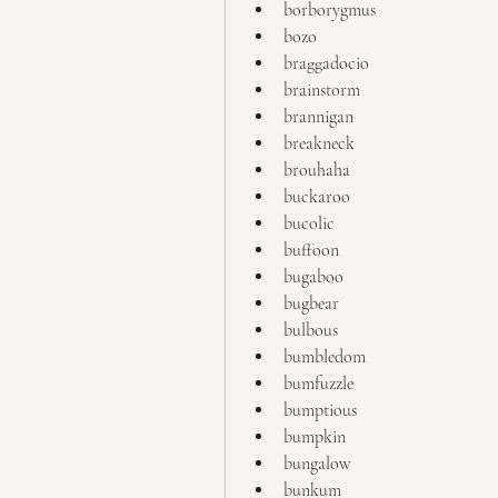
borborygmus
bozo
braggadocio
brainstorm
brannigan
breakneck
brouhaha
buckaroo
bucolic
buffoon
bugaboo
bugbear
bulbous
bumbledom
bumfuzzle
bumptious
bumpkin
bungalow
bunkum