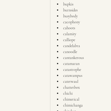
bupkis
burnsides
busybody
cacophony
cahoots
calamity
calliope
candelabra
canoodle
cantankerous
catamaran
catastrophe
catawampus
caterwaul
chatterbox
chichi
chimerical
chimichanga