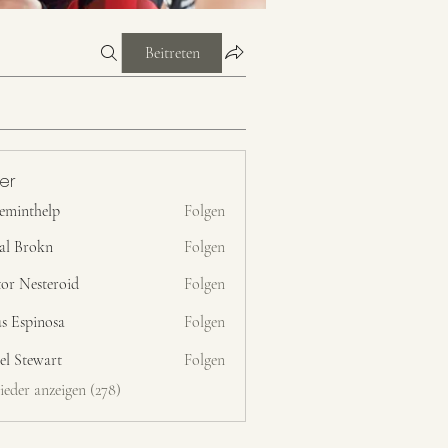
Beitreten
der
ceminthelp
Folgen
help
al Brokn
Folgen
tor Nesteroid
Folgen
s Espinosa
Folgen
el Stewart
Folgen
ieder anzeigen (278)