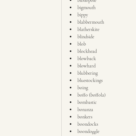
bibliopole
bigmouth
bippy
blabbermouth
blatherskite
blindside
blob
blockhead
blowback
blowhard
blubbering
bluestockings
boing
boffo (boffola)
bombastic
bonanza
bonkers
boondocks
boondoggle