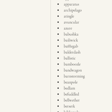
apparatus
archipelago
atingle
avuncular
azure
babushka
bailiwick
bafflegab
balderdash
ballistic
bamboozle
bandwagon
barnstorming
beanpole
bedlam
befuddled
bellwether
berserk