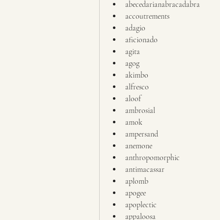
abecedarianabracadabra
accoutrements
adagio
aficionado
agita
agog
akimbo
alfresco
aloof
ambrosial
amok
ampersand
anemone
anthropomorphic
antimacassar
aplomb
apogee
apoplectic
appaloosa